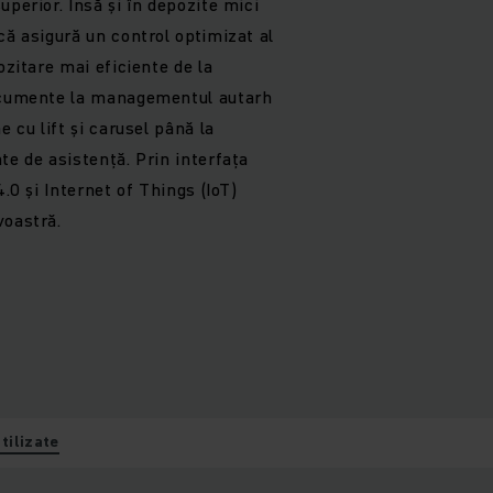
uperior. Însă și în depozite mici
că asigură un control optimizat al
ozitare mai eficiente de la
documente la managementul autarh
e cu lift și carusel până la
te de asistență. Prin interfața
4.0 și Internet of Things (IoT)
voastră.
tilizate