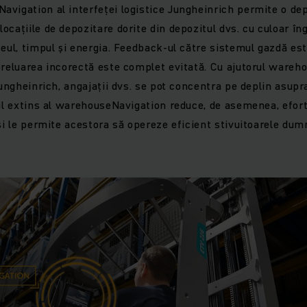
vigation al interfeței logistice Jungheinrich permite o de
cațiile de depozitare dorite din depozitul dvs. cu culoar îng
seul, timpul și energia. Feedback-ul către sistemul gazdă es
preluarea incorectă este complet evitată. Cu ajutorul wareh
Jungheinrich, angajații dvs. se pot concentra pe deplin asupr
tul extins al warehouseNavigation reduce, de asemenea, efort
 și le permite acestora să opereze eficient stivuitoarele du