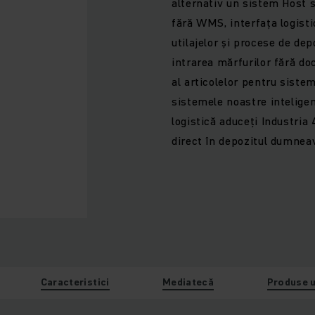
alternativ un sistem Host s
fără WMS, interfața logisti
utilajelor și procese de dep
intrarea mărfurilor fără 
al articolelor pentru sistem
sistemele noastre inteligen
logistică aduceți Industria 
direct în depozitul dumnea
Caracteristici
Mediatecă
Produse u