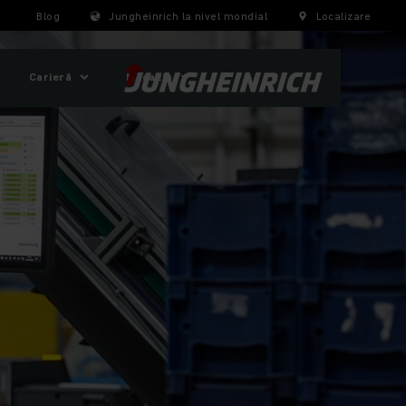
Blog
Jungheinrich la nivel mondial
Localizare
Carieră
Magazin