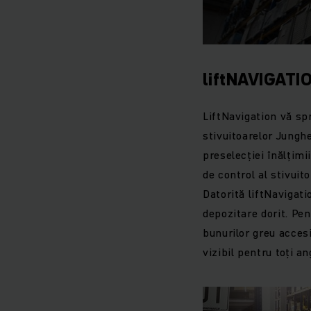
liftNAVIGATI
LiftNavigation vă spr
stivuitoarelor Jungh
preselecției înălțimi
de control al stivuito
Datorită liftNavigat
depozitare dorit. Pe
bunurilor greu acces
vizibil pentru toți an