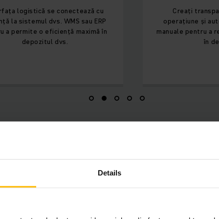
ă se conectează cu
Creați transparență în fieca
ul dvs. WMS sau ERP
operațiune și automatizați sarc
eficiență maximă în
manuale pentru a reduce rata de 
ul dvs.
în depozit.
Details
FUNCȚII ALE INTERFEȚEI LOGISTICE