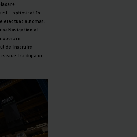
plasare
ust - optimizat în
te efectuat automat,
ouseNavigation al
a operării
ul de instruire
mneavoastră după un