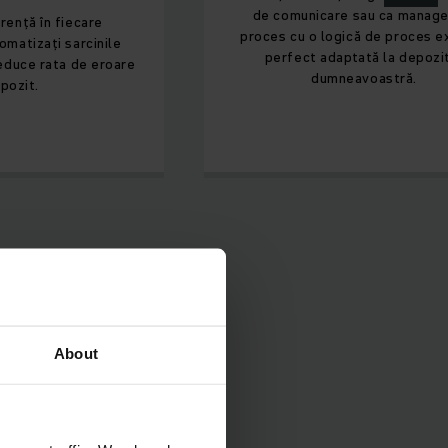
de comunicare sau ca manager de
re
proces cu o logică de proces extinsă,
inile
perfect adaptată la depozitul
eroare
dumneavoastră.
About