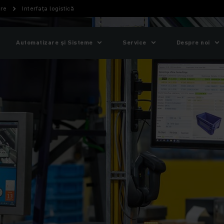
are
Interfața logistică
Automatizare și Sisteme
Service
Despre noi