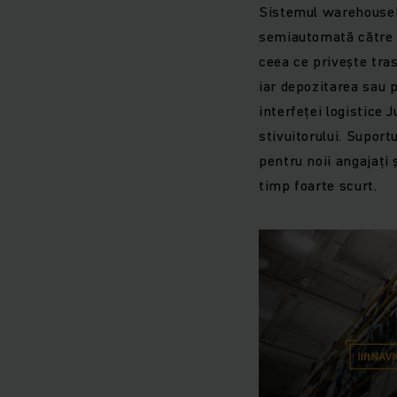
Sistemul warehouseNa
semiautomată către lo
ceea ce privește tra
iar depozitarea sau 
interfeței logistice 
stivuitorului. Supor
pentru noii angajați
timp foarte scurt.