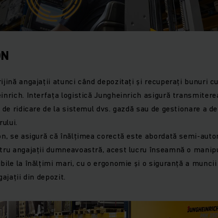
ON
ijină angajații atunci când depozitați și recuperați bunuri cu
einrich. Interfața logistică Jungheinrich asigură transmitere
i de ridicare de la sistemul dvs. gazdă sau de gestionare a de
rului.
ion, se asigură că înălțimea corectă este abordată semi-auto
ntru angajații dumneavoastră, acest lucru înseamnă o manipu
ibile la înălțimi mari, cu o ergonomie și o siguranță a munci
gajații din depozit.