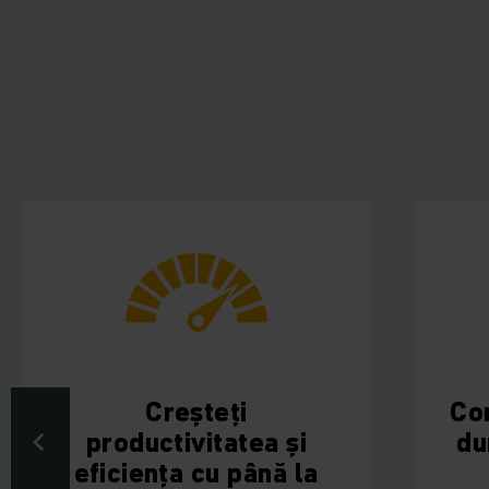
Creșteți
Conectare 
roductivitatea și
dumneavo
iciența cu până la
sau