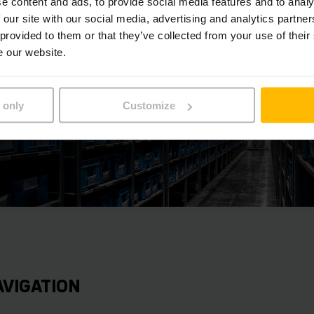
e content and ads, to provide social media features and to analy
 our site with our social media, advertising and analytics partn
 provided to them or that they’ve collected from your use of their
e our website.
 only
Customize
AVIGATION