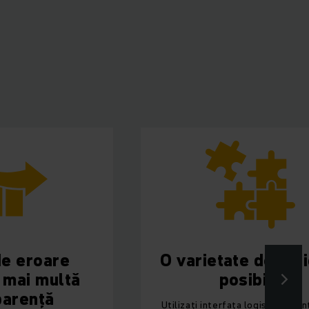
e
O varietate de aplicații
tă
posibile
Utilizați interfața logistică ca interfață