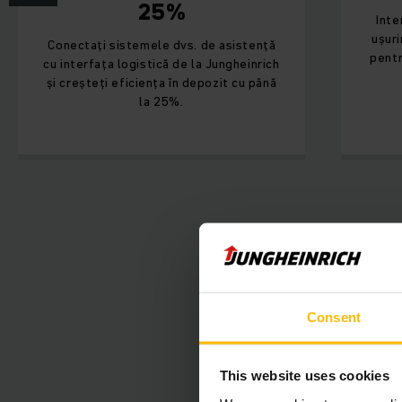
25%
Interfața logistic
ușurință la sistem
ați sistemele dvs. de asistență
pentru a permite o 
rfața logistică de la Jungheinrich
depozit
șteți eficiența în depozit cu până
la 25%.
Consent
This website uses cookies