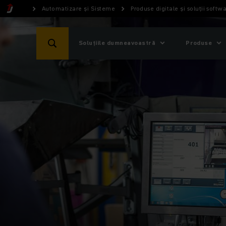
Automatizare și Sisteme
Produse digitale și soluții softw
Soluțiile dumneavoastră
Produse