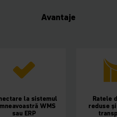
Avantaje
la sistemul
Ratele de eroar
astră WMS
reduse și mai mul
 ERP
transparență