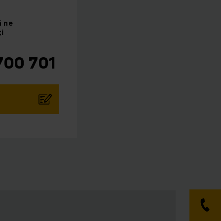
ă ne
i
700 701