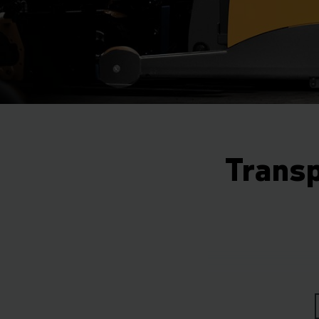
Transp
Venim în întâmpin