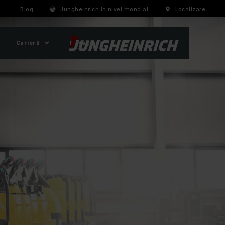
Blog
Jungheinrich la nivel mondial
Localizare
Carieră
Magazin