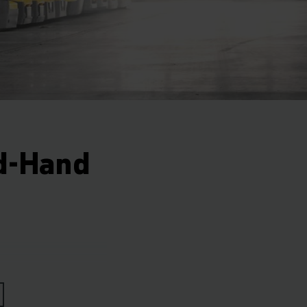
nd-Hand
bună calitate, dar