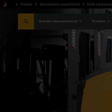
Produse
Echipamente second-hand
Flotă echipame
Soluțiile dumneavoastră
Produse