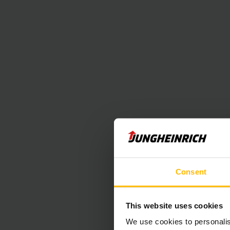
ținem cont și de p
echipamente Jung
Sunteți în căutare 
dispoziție o gamă 
după
principi
Echipamentele Second
Consent
Transpaleții
This website uses cookies
We use cookies to personalis