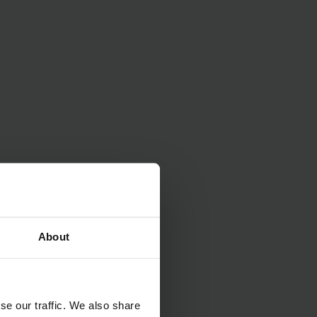
am creat pachete de
transpalet manual
gheinrich vă pune la
 sunt recondiționate
 de siguranță.
 alternativă de buget
About
mă la costuri
se our traffic. We also share