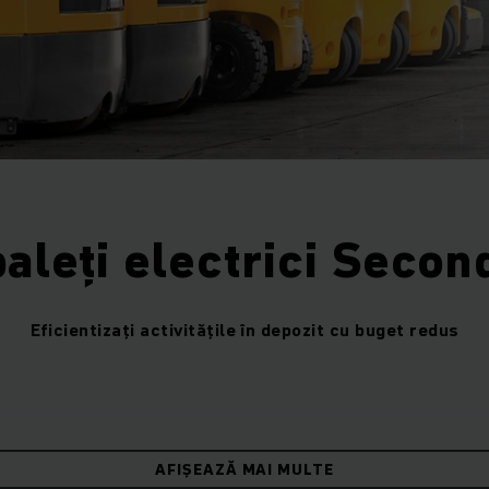
aleți electrici Seco
Eficientizați activitățile în depozit cu buget redus
area clienților noștri cu echipamente premium, de cea mai 
AFIȘEAZĂ MAI MULTE