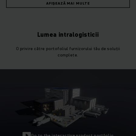
devenit un furnizor principal de echipamente de profil.
AFIȘEAZĂ MAI MULTE
Procesele interne eficiente sunt un factor decisiv pentru
succesul companiilor, și
de aceea ne-am impus obiectivul
de a oferi concepte de material handling coordonate optim,
adaptate individual cerințelor fiecărui client.
Lumea intralogisticii
Numeroase
parteneriate de succes
arată că suntem pe
O privire către portofoliul furnizorului tău de soluţii
drumul cel bun. În activitatea noastră de zi cu zi, suntem
complete.
determinați să obținem cele mai bune soluții cu și pentru
clienții noștri.
Concepte individuale de manipularea
materialelor pentru toate industriile
Soluții individuale în loc de standarde. Jungheinrich are
expertiză în industrie
într-o mare varietate de domenii –
de la produse farmaceutice la automobile, industrie, comerț
cu ridicata și cu amănuntul. Această expertiză ne ajută să
dezvoltăm și să implementăm concepte eficiente adaptate
nevoilor clienților noștri. Avem reprezentanți de vânzări și
Go to the interactive product portfolio