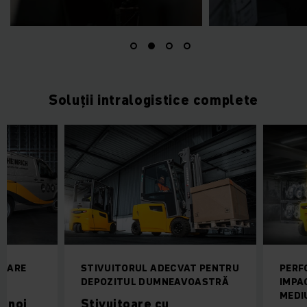
Soluții intralogistice complete
 CARE
STIVUITORUL ADECVAT PENTRU
PERF
E
DEPOZITUL DUMNEAVOASTRĂ
IMPA
MEDI
, noi
Stivuitoare cu