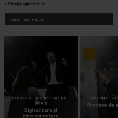
office@jungheinrich.ro
AFLAȚI MAI MULTE
AUTOMATIZARE DE SUCCES
FĂRĂ COM
Procese de automatizare
Junghei
Tehnologi