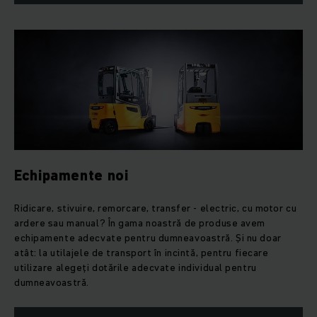
vedere energetic. Jungheinrich folosește, de asemenea,
tehnologii inovatoare, cum ar fi
bateriile cu Litiu-ion
și
recuperarea energiei.
Echipamente noi
Ridicare, stivuire, remorcare, transfer - electric, cu motor cu
ardere sau manual? În gama noastră de produse avem
echipamente adecvate pentru dumneavoastră. Și nu doar
atât: la utilajele de transport în incintă, pentru fiecare
utilizare alegeți dotările adecvate individual pentru
dumneavoastră.