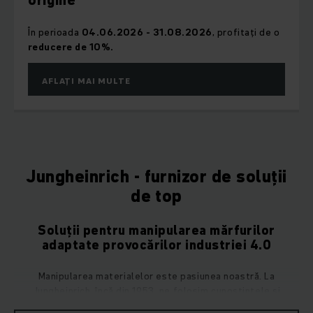
ani
Operațiuni locale transformate în soluții de
automatizare și servicii dedicate, consolidând rolul de
partener pentru eficiență și performanță.
AFLAȚI MAI MULTE
Jungheinrich - furnizor de soluții
de top
Soluții pentru manipularea mărfurilor
adaptate provocărilor industriei 4.0
Manipularea materialelor este pasiunea noastră. La
Jungheinrich, încă din 1953, ne folosim cunoștințele și
experiența pentru a servi clienții din toate industriile și am