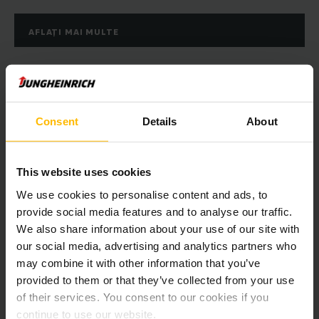
AFLAȚI MAI MULTE
Consent
Details
About
This website uses cookies
We use cookies to personalise content and ads, to
provide social media features and to analyse our traffic.
Automatizări și sisteme depozitare
We also share information about your use of our site with
our social media, advertising and analytics partners who
În calitate de partener expert în automatizare, planificăm și
may combine it with other information that you’ve
proiectăm un sistem logistic adaptat nevoilor
provided to them or that they’ve collected from your use
dumneavoastră, permițându-vă astfel să creșteți automat
eficiența economică a depozitului dumneavoastră.
of their services. You consent to our cookies if you
continue to use our website.