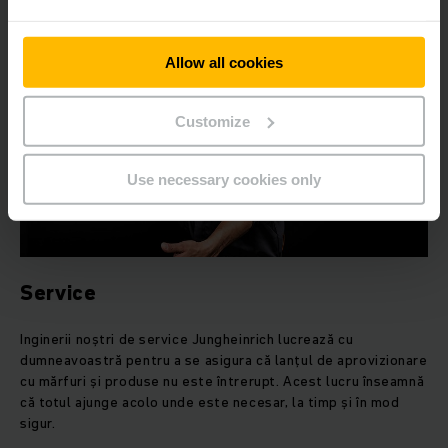
AFLAȚI MAI MULTE
Allow all cookies
Customize
Use necessary cookies only
Service
Inginerii noștri de service Jungheinrich lucrează cu
dumneavoastră pentru a se asigura că lanțul de aprovizionare
cu mărfuri și produse nu este întrerupt. Acest lucru înseamnă
că totul ajunge acolo unde este necesar, la timp și în mod
sigur.