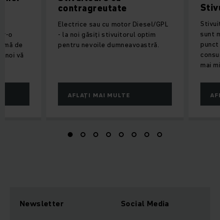
Stiv
contragreutate
Stivu
Electrice sau cu motor Diesel/GPL
sunt m
tr-o
- la noi găsiți stivuitorul optim
punct
teamă de
pentru nevoile dumneavoastră.
consu
, noi vă
mai mi
AFLAȚI MAI MULTE
AF
Newsletter
Social Media