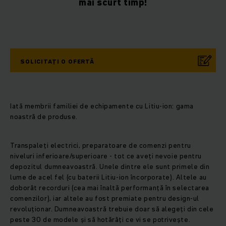
mai scurt timp!
SOLICITAȚI O OFERTĂ
Iată membrii familiei de echipamente cu Litiu-ion: gama
noastră de produse.
Transpaleți electrici, preparatoare de comenzi pentru
niveluri inferioare/superioare - tot ce aveți nevoie pentru
depozitul dumneavoastră. Unele dintre ele sunt primele din
lume de acel fel (cu baterii Litiu-ion încorporate). Altele au
doborât recorduri (cea mai înaltă performanță în selectarea
comenzilor), iar altele au fost premiate pentru design-ul
revoluționar. Dumneavoastră trebuie doar să alegeți din cele
peste 30
de modele și să hotărâți ce vi se potrivește.