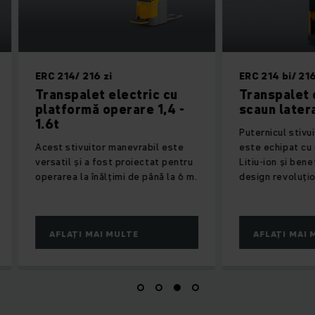
ERC 214/ 216 zi
ERC 214 bi/ 216 bi
Transpalet electric cu
Transpalet ele
platformă operare 1,4 -
scaun lateral 1
1.6t
Puternicul stivuitor
Acest stivuitor manevrabil este
este echipat cu no
versatil și a fost proiectat pentru
Litiu-ion și benefic
operarea la înălțimi de până la 6 m.
design revoluționar
AFLAȚI MAI MULTE
AFLAȚI MAI MU