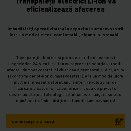
Transpaleții electrici Li-ion vă
eficientizează afacerea
Îmbunătățiți operativitatea în depozitul dumneavoastră
într-un mod eficient, comfortabil, sigur și sustenabil.
Transpaleții electrici și preparatoarele de comenzi
Jungheinrich 24 V cu Litiu-ion nu reprezintă soluția viitorului
afacerii dumneavoastră, ci chiar cea a prezentului. Aici, acum
și conform cerințelor dumneavoastră! De la un mod de lucru
mult mai eficient datorat unui sistem revoluționar de
încărcare a bateriilor, la beneficii în ceea ce privește
sustenabilitatea, tehnologia Litiu-ion este singura soluție
logică pentru îmbunătățirea afacerii dumneavoastră.
SOLICITAȚI O OFERTĂ