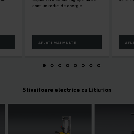
consum redus de energie
AFLAȚI MAI MULTE
AFL
Stivuitoare electrice cu Litiu-ion