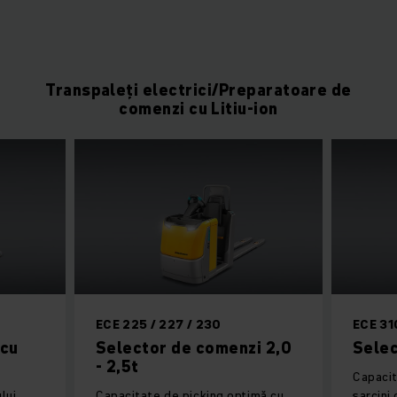
Transpaleți electrici/Preparatoare de
comenzi cu Litiu-ion
ECE 225 / 227 / 230
ECE 31
 cu
Selector de comenzi 2,0
Selec
- 2,5t
Capacit
lui
Capacitate de picking optimă cu
sarcini