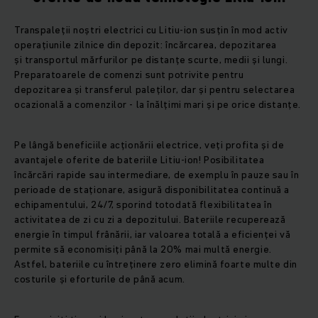
Transpaleții noștri electrici cu Litiu-ion susțin în mod activ
operațiunile zilnice din depozit: încărcarea, depozitarea
și transportul mărfurilor pe distanțe scurte, medii și lungi.
Preparatoarele de comenzi sunt potrivite pentru
depozitarea și transferul paleților, dar și pentru selectarea
ocazională a comenzilor - la înălțimi mari și pe orice distanțe.
Pe lângă beneficiile acționării electrice, veți profita și de
avantajele oferite de bateriile Litiu-ion! Posibilitatea
încărcări rapide sau intermediare, de exemplu în pauze sau în
perioade de staționare, asigură disponibilitatea continuă a
echipamentului, 24/7, sporind totodată flexibilitatea în
activitatea de zi cu zi a depozitului. Bateriile recuperează
energie în timpul frânării, iar valoarea totală a eficienței vă
permite să economisiți până la 20% mai multă energie.
Astfel, bateriile cu întreținere zero elimină foarte multe din
costurile și eforturile de până acum.