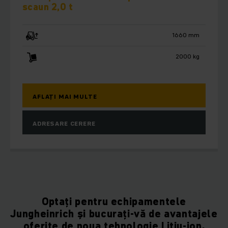
scaun 2,0 t
1660 mm
2000 kg
AFLAȚI MAI MULTE
ADRESARE CERERE
Optați pentru echipamentele
Jungheinrich și bucurați-vă de avantajele
oferite de noua tehnologie Litiu-ion.