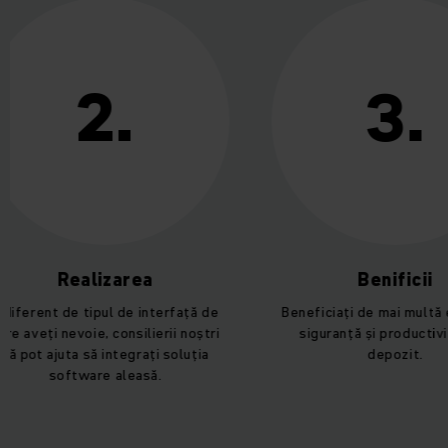
2.
3.
alizarea
Benificii
 tipul de interfață de
Beneficiați de mai multă eficiență,
oie, consilierii noștri
siguranță și productivitate în
 să integrați soluția
depozit.
ware aleasă.