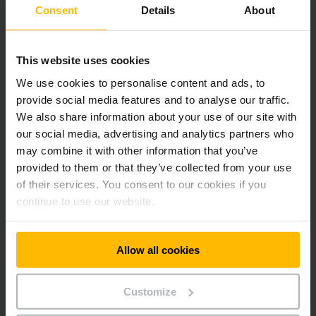
Nivelurile ridicate ale stocurilor, returnările costisitoare și
Consent
Details
About
căutările consumatoare de timp sunt doar câteva dintre
provocările cu care se confruntă astăzi furnizorii de servicii
intralogistice.
This website uses cookies
We use cookies to personalise content and ads, to
AFLAȚI MAI MULTE
provide social media features and to analyse our traffic.
We also share information about your use of our site with
our social media, advertising and analytics partners who
may combine it with other information that you’ve
provided to them or that they’ve collected from your use
of their services. You consent to our cookies if you
continue to use our website.
Allow all cookies
Sisteme de gestionare a flotei (FMS)
Customize
Doriți să creați mai multă transparență și siguranță în