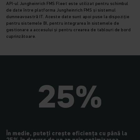
API-ul Jungheinrich FMS Fleet este utilizat pentru schimbul
de date între platforma Jungheinrich FMS și sistemul
dumneavoastră IT. Aceste date sunt apoi puse la dispoziție
pentru sistemele BI, pentru integrarea în sistemele de
gestionare a accesului și pentru crearea de tablouri de bord
cuprinzătoare.
25%
În medie, puteți crește eficiența cu până la
25% în decurs de un an prin optimizarea