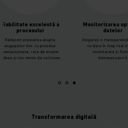
ate excelentă a
Monitorizarea optimă a
ocesului
datelor
presiunea asupra
Asigurați o transparență maximă
or dvs. cu procese
cu date în timp real despre
te, rate de eroare
inventarele și flotele
c minim de coliziune.
dumneavoastră.
Transformarea digitală