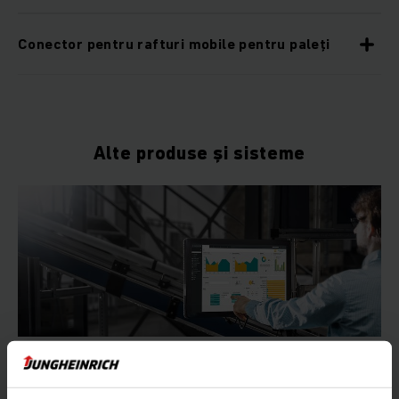
Conector pentru rafturi mobile pentru paleți
Alte produse și sisteme
Managementul depozitelor (WMS)