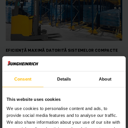
EFICIENȚĂ MAXIMĂ DATORITĂ SISTEMELOR COMPACTE
Economisește timp și bani
Spațiul disponibil pentru cele 25 milioane de tone de
crutoane produse pe an de către compania olandeză era
Consent
Details
About
insuficient. Am reușit să asigurăm spațiul necesar și să
maximizăm eficiența cu un sistem de depozitare pe înălțime.
This website uses cookies
AFLAȚI MAI MULTE
We use cookies to personalise content and ads, to
provide social media features and to analyse our traffic.
We also share information about your use of our site with