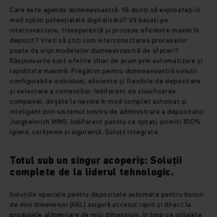
Care este agenda dumneavoastră: Vă doriți să exploatați în
mod optim potențialele digitalizării? Vă bazați pe
interconectare, transparență și procese eficiente maxim în
depozit? Vreți să știți cum interconectarea proceselor
poate da aripi modelelor dumneavoastră de afaceri?
Răspunsurile sunt oferite chiar de acum prin automatizare și
rapiditate maximă. Pregătim pentru dumneavoastră soluții
configurabile individual, eficiente și flexibile de depozitare
și selectare a comenzilor. Indiferent de clasificarea
companiei, dirijate la nevoie în mod complet automat și
inteligent prin sistemul nostru de administrare a depozitului
Jungheinrich WMS. Indiferent pentru ce optați, primiți 100%
igienă, curățenie și siguranță. Soluții integrate.
Totul sub un singur acoperiș: Soluții
complete de la liderul tehnologic.
Soluțiile speciale pentru depozitele automate pentru bunuri
de mici dimensiuni (AKL) asigură accesul rapid și direct la
produsele alimentare de mici dimensiuni, în timp ce utilajele