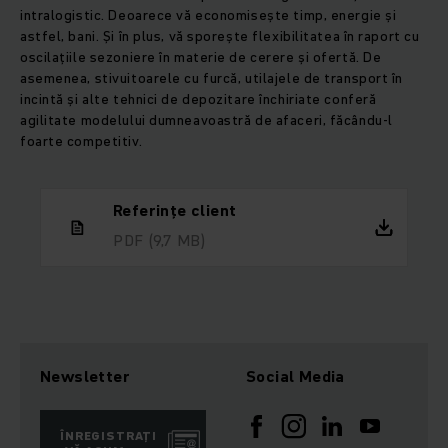
intralogistic. Deoarece vă economisește timp, energie și
astfel, bani. Și în plus, vă sporește flexibilitatea în raport cu
oscilațiile sezoniere în materie de cerere și ofertă. De
asemenea, stivuitoarele cu furcă, utilajele de transport în
incintă și alte tehnici de depozitare închiriate conferă
agilitate modelului dumneavoastră de afaceri, făcându-l
foarte competitiv.
Referințe client
PDF
(9,7 MB)
Newsletter
Social Media
ÎNREGISTRAȚI