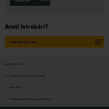
-VĂ ACUM
Aveți întrebări?
CONTACTAȚI-NE
Jungheinrich
Soluțiile dumneavoastră
Industrie
Produse alimentare și băuturi