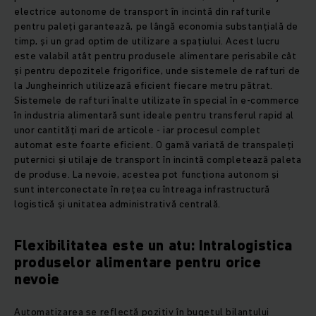
electrice autonome de transport în incintă din rafturile
pentru paleți garantează, pe lângă economia substanțială de
timp, și un grad optim de utilizare a spațiului. Acest lucru
este valabil atât pentru produsele alimentare perisabile cât
și pentru depozitele frigorifice, unde sistemele de rafturi de
la Jungheinrich utilizează eficient fiecare metru pătrat.
Sistemele de rafturi înalte utilizate în special în e-commerce
în industria alimentară sunt ideale pentru transferul rapid al
unor cantități mari de articole - iar procesul complet
automat este foarte eficient. O gamă variată de transpaleți
puternici și utilaje de transport în incintă completează paleta
de produse. La nevoie, acestea pot funcționa autonom și
sunt interconectate în rețea cu întreaga infrastructură
logistică și unitatea administrativă centrală.
Flexibilitatea este un atu: Intralogistica
produselor alimentare pentru orice
nevoie
Automatizarea se reflectă pozitiv în bugetul bilanțului