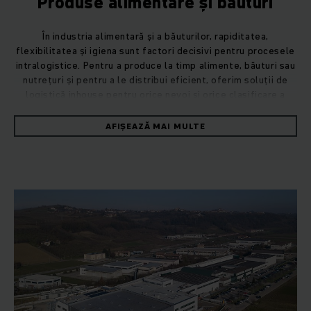
Produse alimentare și băuturi
În industria alimentară și a băuturilor, rapiditatea,
flexibilitatea și igiena sunt factori decisivi pentru procesele
intralogistice. Pentru a produce la timp alimente, băuturi sau
nutrețuri și pentru a le distribui eficient, oferim soluții de
logistică inhouse pentru orice nevoi și orice clasificare a
companiei: de la transpaleți manuali până la sisteme
automatizate.
AFIȘEAZĂ MAI MULTE