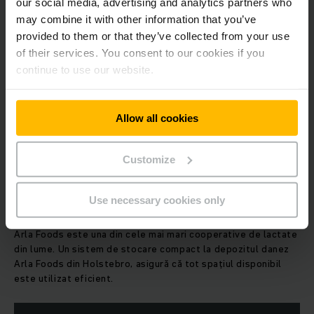
our social media, advertising and analytics partners who
may combine it with other information that you’ve
provided to them or that they’ve collected from your use
of their services. You consent to our cookies if you
continue to use our website.
Allow all cookies
Customize
SOLUȚII COMPLETE PENTRU DEPOZITUL ARLA FOODS
Use necessary cookies only
Sisteme de depozitare pe înălțime
Arla Foods este una din cele mai mari cooperative de lactate
din lume. Un sistem de stocare compact la depozitul danez
Arla Foods din Holstebro, asigură că tot spațiul disponibil
este utilizat eficient.