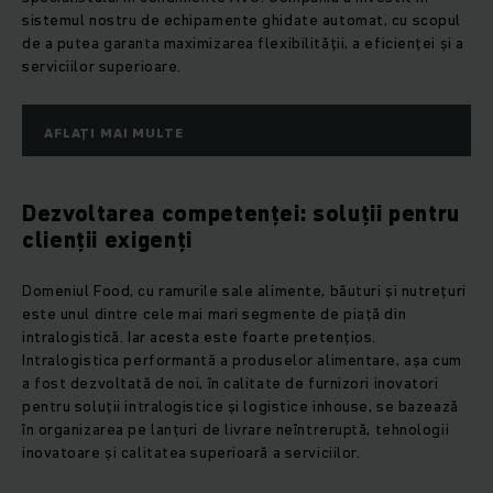
sistemul nostru de echipamente ghidate automat, cu scopul
de a putea garanta maximizarea flexibilității, a eficienței și a
serviciilor superioare.
AFLAȚI MAI MULTE
Dezvoltarea competenței: soluții pentru
clienții exigenți
Domeniul Food, cu ramurile sale alimente, băuturi și nutrețuri
este unul dintre cele mai mari segmente de piață din
intralogistică. Iar acesta este foarte pretențios.
Intralogistica performantă a produselor alimentare, așa cum
a fost dezvoltată de noi, în calitate de furnizori inovatori
pentru soluții intralogistice și logistice inhouse, se bazează
în organizarea pe lanțuri de livrare neîntreruptă, tehnologii
inovatoare și calitatea superioară a serviciilor.