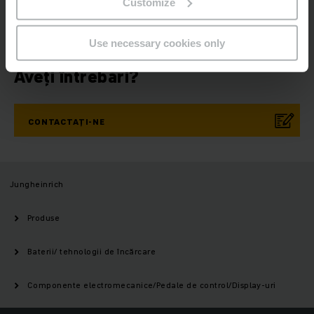
Customize
-VĂ ACUM
Use necessary cookies only
Aveți întrebări?
CONTACTAȚI-NE
Jungheinrich
Produse
Baterii/ tehnologii de încărcare
Componente electromecanice/Pedale de control/Display-uri