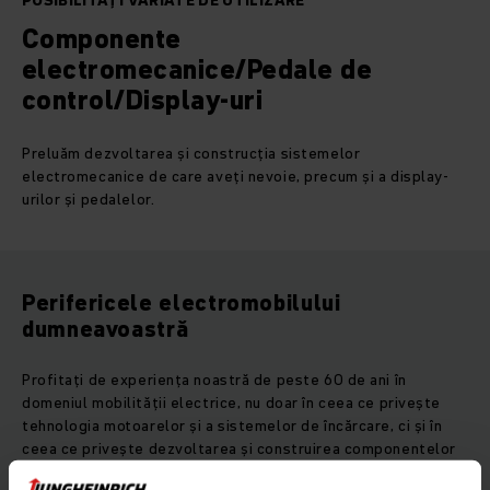
POSIBILITĂȚI VARIATE DE UTILIZARE
Componente
electromecanice/Pedale de
control/Display-uri
Preluăm dezvoltarea și construcția sistemelor
electromecanice de care aveți nevoie, precum și a display-
urilor și pedalelor.
Perifericele electromobilului
dumneavoastră
Profitați de experiența noastră de peste 60 de ani în
domeniul mobilității electrice, nu doar în ceea ce privește
tehnologia motoarelor și a sistemelor de încărcare, ci și în
ceea ce privește dezvoltarea și construirea componentelor
electromecanice, a afișajelor digitale și a pedalelor de