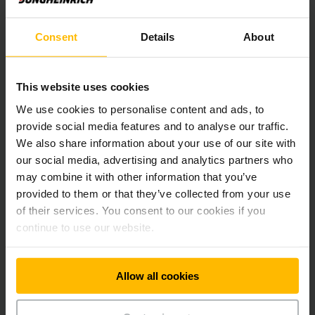
operare.
Consent
Details
About
Display-uri color sinoptice
Instrumentele noastre digitale de control de calitate
This website uses cookies
superioară își găsesc utilitatea în cele mai variate
echipamente și informează asupra celor mai importante date
We use cookies to personalise content and ads, to
de funcționare a utilajului, precum starea de încărcare a
provide social media features and to analyse our traffic.
bateriei cu afișarea timpului rămas până la următoarea
We also share information about your use of our site with
încărcare, orele de funcționare, programele de deplasare sau
our social media, advertising and analytics partners who
înălțimea de ridicare și capacitatea reziduală. În plus, de la
may combine it with other information that you’ve
display poate fi operat și un sistem de acces fără cheie.
provided to them or that they’ve collected from your use
of their services. You consent to our cookies if you
continue to use our website.
Newsletter
Social Media
Allow all cookies
ÎNREGISTRAȚI