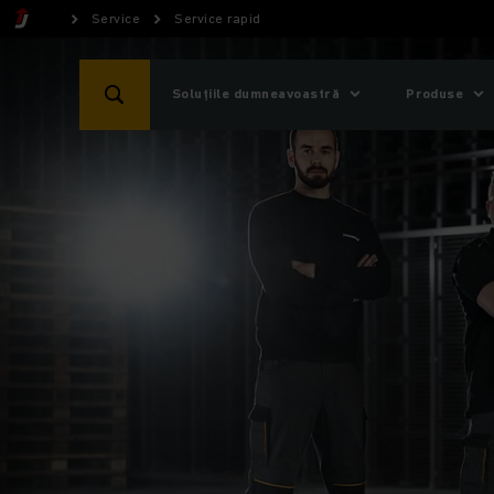
Service
Service rapid
Soluțiile dumneavoastră
Produse