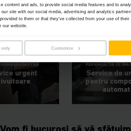
e content and ads, to provide social media features and to analy
 our site with our social media, advertising and analytics partn
 provided to them or that they’ve collected from your use of their
e our website.
 only
Customize
ĂRĂ PROBLEME PENTRU
REDUCEREA LA MI
 DUMNEAVOASTRĂ
PERIOADELOR DE INA
vice urgent
Service de u
tivuitoare
pentru comp
automat
Vom fi bucuroși să vă sfătuim