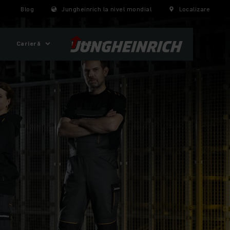
Blog
Jungheinrich la nivel mondial
Localizare
Carieră
Magazin