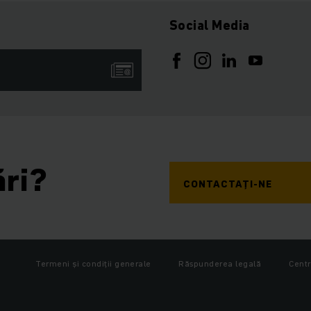
Social Media
ări?
CONTACTAȚI-NE
Termeni și condiții generale
Răspunderea legală
Centr