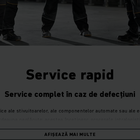
Service rapid
Service complet în caz de defecțiuni
ice ale stivuitoarelor, ale componentelor automate sau ale
tdeauna neplăcute; acestea încetinesc procesele intralogist
efecțiuni, vă puteți baza pe serviciul post-vânzare Jungheinr
AFIȘEAZĂ MAI MULTE
 pentru a vă repune în funcțiune procesele intralogistice. Uti