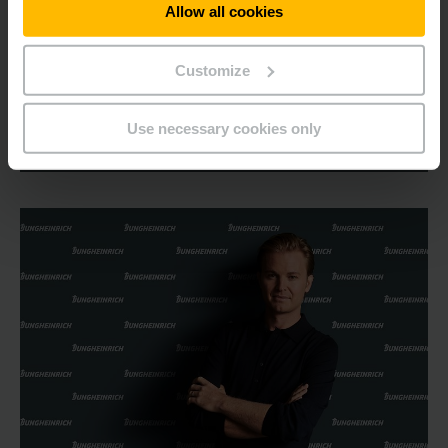
trimestru excelent
Allow all cookies
și continuă implementarea Strategiei 2025+. A fost
anunțată achiziția companiei "arculus GMBH"
Customize
Use necessary cookies only
AFLAȚI MAI MULTE