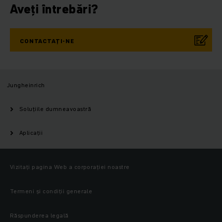
Aveți întrebări?
CONTACTAȚI-NE
Jungheinrich
Soluțiile dumneavoastră
Aplicații
Vizitați pagina Web a corporației noastre
Termeni și condiții generale
Răspunderea legală