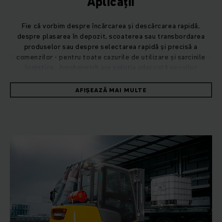
Aplicații
Fie că vorbim despre încărcarea și descărcarea rapidă,
despre plasarea în depozit, scoaterea sau transbordarea
produselor sau despre selectarea rapidă și precisă a
comenzilor - pentru toate cazurile de utilizare și sarcinile
logistice, Jungheinrich are soluția adecvată nevoilor
dumneavoastră - ca sistem integrat. Totodată aveți la
dispoziție o gamă variată de variante de echipamente și
AFIȘEAZĂ MAI MULTE
opțiuni. Fiecare mediu de depozitare este diferit, astfel, prin
adaptările individuale adeseori se obține un plus de eficiență
și productivitate. O pârghie extrem de eficientă în
optimizarea proceselor dumneavoastră o reprezintă
automatizarea parțială sau completă, pe care noi, în calitate
de furnizori de sisteme pentru logistica inhouse inteligentă,
o stăpânim ca nimeni alții.