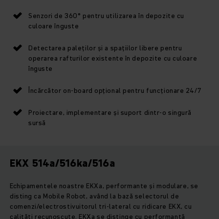
Senzori de 360° pentru utilizarea în depozite cu
culoare înguste
Detectarea paleților și a spațiilor libere pentru
operarea rafturilor existente în depozite cu culoare
înguste
Încărcător on-board opţional pentru funcţionare 24/7
Proiectare, implementare şi suport dintr-o singură
sursă
EKX 514a/516ka/516a
Echipamentele noastre EKXa, performante și modulare, se
disting ca Mobile Robot, având la bază selectorul de
comenzi/electrostivuitorul tri-lateral cu ridicare EKX, cu
calități recunoscute. EKXa se distinge cu performanță