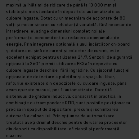
maximă la înălțimi de ridicare de până la 13 000 mm și
stabilește noi standarde în depozitele automatizate cu
culoare înguste. Dotat cu un mecanism de acționare de 80
volți și motor sincron cu reluctanță variabilă, fără necesar de
întreținere, el atinge dimensiuni complet noi ale
performanțe, concomitent cu reducerea consumului de
energie. Prin integrarea opțională a unui încărcător on-board
și dotarea cu șină de curent și colector de curent, este
excelent echipat pentru utilizarea 24/7. Senzorii de siguranță
opționali la 360° permit utilizarea EKXa în depozite cu
culoare înguste deschise, fără îngrădire. Cu ajutorul funcției
opționale de detectare a paleților și a spațiului liber,
rafturile existente din depozitele cu culoare înguste, până
acum operate manual, pot fi automatizate. Datorită
sistemului de ghidare inductivă, consacrat în practică, în
combinație cu transpondere RFID, sunt posibile poziționarea
precisă în spațiul de depozitare, precum și schimbarea
automată a culoarului. Prin opțiunea de automatizare
treptată aveți drumul deschis pentru derularea proceselor
din depozit cu disponibilitate, eficiență și performanță
maxime.