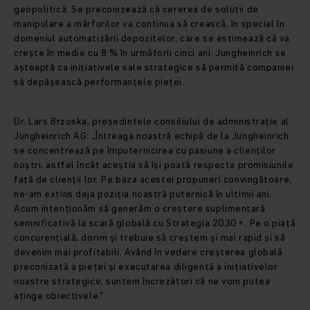
geopolitică: Se preconizează că cererea de soluții de
manipulare a mărfurilor va continua să crească, în special în
domeniul automatizării depozitelor, care se estimează că va
crește în medie cu 8 % în următorii cinci ani. Jungheinrich se
așteaptă ca inițiativele sale strategice să permită companiei
să depășească performanțele pieței.
Dr. Lars Brzoska, președintele consiliului de administrație al
Jungheinrich AG: „Întreaga noastră echipă de la Jungheinrich
se concentrează pe împuternicirea cu pasiune a clienților
noștri, astfel încât aceștia să își poată respecta promisiunile
față de clienții lor. Pe baza acestei propuneri convingătoare,
ne-am extins deja poziția noastră puternică în ultimii ani.
Acum intenționăm să generăm o creștere suplimentară
semnificativă la scară globală cu Strategia 2030+. Pe o piață
concurențială, dorim și trebuie să creștem și mai rapid și să
devenim mai profitabili. Având în vedere creșterea globală
preconizată a pieței și executarea diligentă a inițiativelor
noastre strategice, suntem încrezători că ne vom putea
atinge obiectivele.”