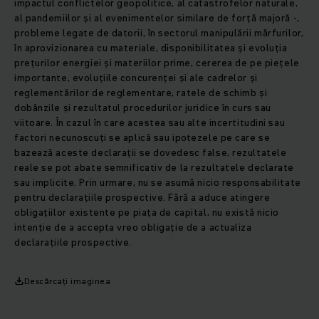
impactul conflictelor geopolitice, al catastrofelor naturale,
al pandemiilor și al evenimentelor similare de forță majoră -,
probleme legate de datorii, în sectorul manipulării mărfurilor,
în aprovizionarea cu materiale, disponibilitatea și evoluția
prețurilor energiei și materiilor prime, cererea de pe piețele
importante, evoluțiile concurenței și ale cadrelor și
reglementărilor de reglementare, ratele de schimb și
dobânzile și rezultatul procedurilor juridice în curs sau
viitoare. În cazul în care acestea sau alte incertitudini sau
factori necunoscuți se aplică sau ipotezele pe care se
bazează aceste declarații se dovedesc false, rezultatele
reale se pot abate semnificativ de la rezultatele declarate
sau implicite. Prin urmare, nu se asumă nicio responsabilitate
pentru declarațiile prospective. Fără a aduce atingere
obligațiilor existente pe piața de capital, nu există nicio
intenție de a accepta vreo obligație de a actualiza
declarațiile prospective.
Descărcați imaginea