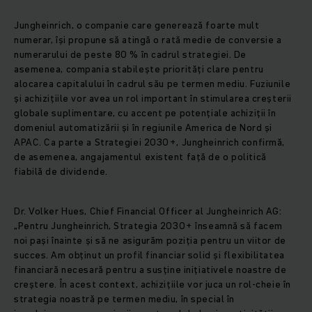
Jungheinrich, o companie care generează foarte mult
numerar, își propune să atingă o rată medie de conversie a
numerarului de peste 80 % în cadrul strategiei. De
asemenea, compania stabilește priorități clare pentru
alocarea capitalului în cadrul său pe termen mediu. Fuziunile
și achizițiile vor avea un rol important în stimularea creșterii
globale suplimentare, cu accent pe potențiale achiziții în
domeniul automatizării și în regiunile America de Nord și
APAC. Ca parte a Strategiei 2030+, Jungheinrich confirmă,
de asemenea, angajamentul existent față de o politică
fiabilă de dividende.
Dr. Volker Hues, Chief Financial Officer al Jungheinrich AG:
„Pentru Jungheinrich, Strategia 2030+ înseamnă să facem
noi pași înainte și să ne asigurăm poziția pentru un viitor de
succes. Am obținut un profil financiar solid și flexibilitatea
financiară necesară pentru a susține inițiativele noastre de
creștere. În acest context, achizițiile vor juca un rol-cheie în
strategia noastră pe termen mediu, în special în