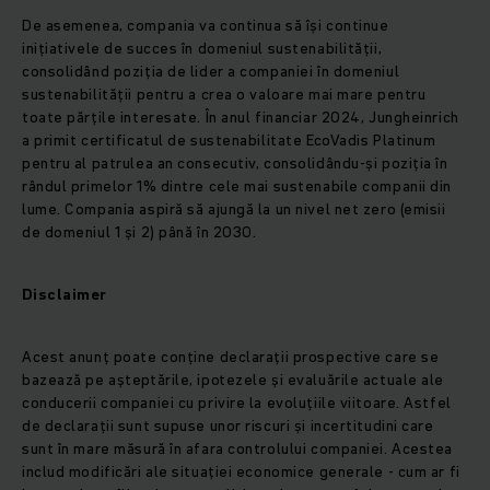
De asemenea, compania va continua să își continue
inițiativele de succes în domeniul sustenabilității,
consolidând poziția de lider a companiei în domeniul
sustenabilității pentru a crea o valoare mai mare pentru
toate părțile interesate. În anul financiar 2024, Jungheinrich
a primit certificatul de sustenabilitate EcoVadis Platinum
pentru al patrulea an consecutiv, consolidându-și poziția în
rândul primelor 1% dintre cele mai sustenabile companii din
lume. Compania aspiră să ajungă la un nivel net zero (emisii
de domeniul 1 și 2) până în 2030.
Disclaimer
Acest anunț poate conține declarații prospective care se
bazează pe așteptările, ipotezele și evaluările actuale ale
conducerii companiei cu privire la evoluțiile viitoare. Astfel
de declarații sunt supuse unor riscuri și incertitudini care
sunt în mare măsură în afara controlului companiei. Acestea
includ modificări ale situației economice generale - cum ar fi