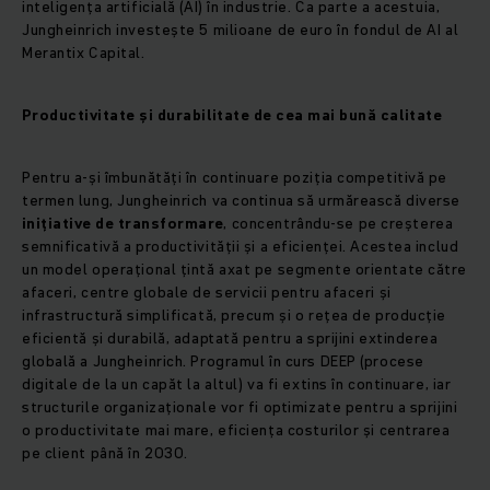
inteligența artificială (AI) în industrie. Ca parte a acestuia,
Jungheinrich investește 5 milioane de euro în fondul de AI al
Merantix Capital.
Productivitate și durabilitate de cea mai bună calitate
Pentru a-și îmbunătăți în continuare poziția competitivă pe
termen lung, Jungheinrich va continua să urmărească diverse
inițiative de transformare
, concentrându-se pe creșterea
semnificativă a productivității și a eficienței. Acestea includ
un model operațional țintă axat pe segmente orientate către
afaceri, centre globale de servicii pentru afaceri și
infrastructură simplificată, precum și o rețea de producție
eficientă și durabilă, adaptată pentru a sprijini extinderea
globală a Jungheinrich. Programul în curs DEEP (procese
digitale de la un capăt la altul) va fi extins în continuare, iar
structurile organizaționale vor fi optimizate pentru a sprijini
o productivitate mai mare, eficiența costurilor și centrarea
pe client până în 2030.