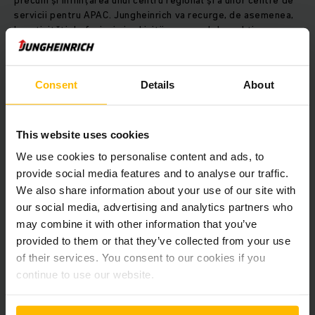
precum și înființarea unui centru regional și a unor centre de
servicii pentru APAC. Jungheinrich va recurge, de asemenea,
la activități de fuziuni și achiziții cu scopul de a obține
venituri suplimentare de peste 1 miliard de euro în afara
Europei, pe lângă creșterea organică vizată.
Consent
Details
About
Satisfacerea nevoilor clienților în materie de
automatizare
This website uses cookies
Pentru a construi depozite pregătite pentru viitor, clienții
We use cookies to personalise content and ads, to
caută din ce în ce mai mult soluții de manipulare a mărfurilor
provide social media features and to analyse our traffic.
care să integreze fără probleme utilaje industriale, roboți
We also share information about your use of our site with
mobili și sisteme automate de depozitare și recuperare
our social media, advertising and analytics partners who
(ASRS) într-un mod eficient și ușor de utilizat. Jungheinrich se
may combine it with other information that you’ve
bazează pe poziția sa unică de a furniza toate produsele și
provided to them or that they’ve collected from your use
serviciile pentru soluții integrate dintr-o singură sursă și sub
o singură marcă. Compania a furnizat deja soluții complexe
of their services. You consent to our cookies if you
de ultimă generație care subliniază potențialul semnificativ
continue to use our website.
pe care Jungheinrich intenționează să îl valorifice în
continuare până în 2030. Două exemple care demonstrează