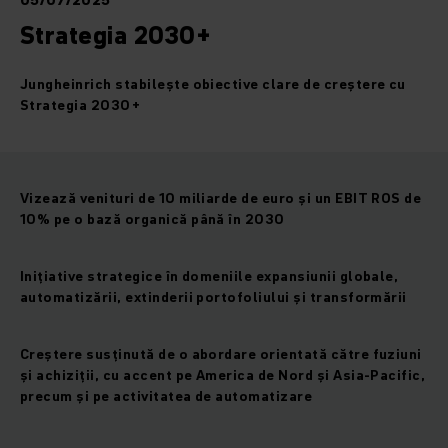
05/07/2025
Strategia 2030+
Jungheinrich stabilește obiective clare de creștere cu
Strategia 2030+
Vizează venituri de 10 miliarde de euro și un EBIT ROS de
10% pe o bază organică până în 2030
Inițiative strategice în domeniile expansiunii globale,
automatizării, extinderii portofoliului și transformării
Creștere susținută de o abordare orientată către fuziuni
și achiziții, cu accent pe America de Nord și Asia-Pacific,
precum și pe activitatea de automatizare