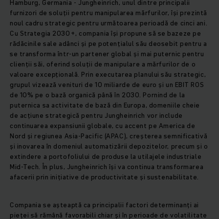
Hamburg, Germania - Jungheinrich, unul dintre principalii
furnizori de soluții pentru manipularea mărfurilor, își prezintă
noul cadru strategic pentru următoarea perioadă de cinci ani.
Cu Strategia 2030+, compania își propune să se bazeze pe
rădăcinile sale adânci și pe potențialul său deosebit pentru a
se transforma într-un partener global și mai puternic pentru
clienții săi, oferind soluții de manipulare a mărfurilor de o
valoare excepțională. Prin executarea planului său strategic,
grupul vizează venituri de 10 miliarde de euro și un EBIT ROS
de 10% pe o bază organică până în 2030. Pornind de la
puternica sa activitate de bază din Europa, domeniile cheie
de acțiune strategică pentru Jungheinrich vor include
continuarea expansiunii globale, cu accent pe America de
Nord și regiunea Asia-Pacific (APAC), creșterea semnificativă
și inovarea în domeniul automatizării depozitelor, precum și o
extindere a portofoliului de produse la utilajele industriale
Mid-Tech. În plus, Jungheinrich își va continua transformarea
afacerii prin inițiative de productivitate și sustenabilitate.
Compania se așteaptă ca principalii factori determinanți ai
pieței să rămână favorabili chiar și în perioade de volatilitate