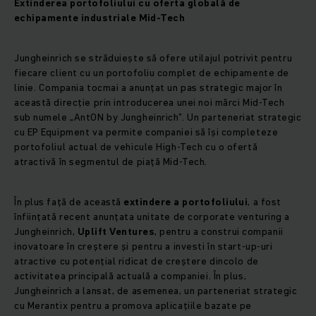
Extinderea portofoliului
cu oferta globală de
echipamente industriale Mid-Tech
Jungheinrich se străduiește să ofere utilajul potrivit pentru
fiecare client cu un portofoliu complet de echipamente de
linie. Compania tocmai a anunțat un pas strategic major în
această direcție prin introducerea unei noi mărci Mid-Tech
sub numele „AntON by Jungheinrich”. Un parteneriat strategic
cu EP Equipment va permite companiei să își completeze
portofoliul actual de vehicule High-Tech cu o ofertă
atractivă în segmentul de piață Mid-Tech.
În plus față de această
extindere a portofoliului
, a fost
înființată recent anunțata unitate de corporate venturing a
Jungheinrich,
Uplift Ventures
, pentru a construi companii
inovatoare în creștere și pentru a investi în start-up-uri
atractive cu potențial ridicat de creștere dincolo de
activitatea principală actuală a companiei. În plus,
Jungheinrich a lansat, de asemenea, un parteneriat strategic
cu Merantix pentru a promova aplicațiile bazate pe