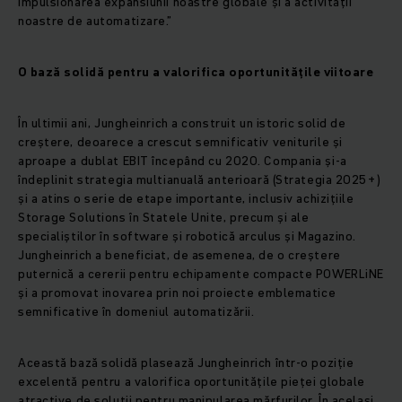
impulsionarea expansiunii noastre globale și a activității
noastre de automatizare.”
O bază solidă pentru a valorifica oportunitățile viitoare
În ultimii ani, Jungheinrich a construit un istoric solid de
creștere, deoarece a crescut semnificativ veniturile și
aproape a dublat EBIT începând cu 2020. Compania și-a
îndeplinit strategia multianuală anterioară (Strategia 2025+)
și a atins o serie de etape importante, inclusiv achizițiile
Storage Solutions în Statele Unite, precum și ale
specialiștilor în software și robotică arculus și Magazino.
Jungheinrich a beneficiat, de asemenea, de o creștere
puternică a cererii pentru echipamente compacte POWERLiNE
și a promovat inovarea prin noi proiecte emblematice
semnificative în domeniul automatizării.
Această bază solidă plasează Jungheinrich într-o poziție
excelentă pentru a valorifica oportunitățile pieței globale
atractive de soluții pentru manipularea mărfurilor. În același