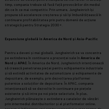
timp, compania trebuie să facă față provocărilor din mediul
din ce în ce mai competitiv. Prin urmare, Jungheinrich își
propune să accelereze creșterea și să își îmbunătățească în
continuare profitabilitatea prin patru domenii de acțiune
strategică pentru Strategia 2030+.
Expansiune globală în America de Nord și Asia-Pacific
Pentru a deveni și mai globală, Jungheinrich se va concentra
pe extinderea în continuare a prezenței sale în
America de
Nord
și
APAC
. În America de Nord, Jungheinrich intenționează
să crească penetrarea pieței pentru echipamente industriale
și să extindă activitatea de automatizare și echipamente de
depozitare, de exemplu, prin dezvoltarea platformei
puternice a soluțiilor de depozitare. În APAC, compania
intenționează să se dezvolte în continuare pe piețele
existente și să intre pe noi piețe selectate. În plus,
Jungheinrich plănuiește o extindere a canalelor de vânzări
prin intermediul distribuitorilor și al platformelor online,