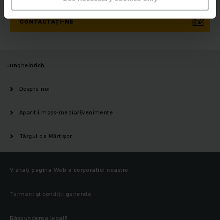
CONTACTAȚI-NE
Jungheinrich
Despre noi
Apariții mass-media/Evenimente
Târgul de Mărțișor
Vizitați pagina Web a corporației noastre
Termeni și condiții generale
Răspunderea legală