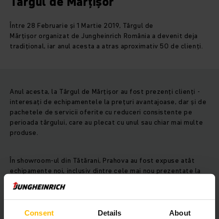
Târgul de Mărțișor
Între 28 Februarie și 1 Martie 2019, Târgul de
Mărțișor organizat de Jungheinrich România a devenit deja
tradițional, iar anul acesta a atras aproximativ 50 de clienți.
Anul acesta, la Târgul de Mărțișor au fost prezenți clienți ­
interesați de echipamentele la prețuri avantajoase, dar și de
pachetele de servicii oferite cu reduceri consistente pe
perioada târgului, care au plecat cu unul sau chiar mai multe
produse.
În showroom-ul din Tătărani, Prahova au fost expuse atât
echipamente noi, inclusiv dintre cele mai nou prezentate la
nivel internațional, cât și utilaje second-hand. Alături de
modelele Jungheinrich au fost prezentate și echipamentele
gamei Ameise (transpalete electrice și motostivuitoare),
recomandate pentru aplicații de intensitate ușoară sau
Consent
Details
About