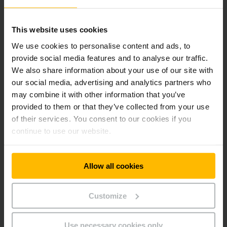
medie.
This website uses cookies
Cel mai bine s-au vandut pachetele de echipamente
complementare. Pe perioada târgului și până pe 8 martie,
We use cookies to personalise content and ads, to
pentru utilajele achiziționate s-a oferit și o reducere de 10%
provide social media features and to analyse our traffic.
la revizii.
We also share information about your use of our site with
our social media, advertising and analytics partners who
may combine it with other information that you’ve
provided to them or that they’ve collected from your use
of their services. You consent to our cookies if you
Newsletter
Social Media
continue to use our website.
ÎNREGISTRAȚI
-VĂ ACUM
Allow all cookies
Customize
Aveți întrebări?
Use necessary cookies only