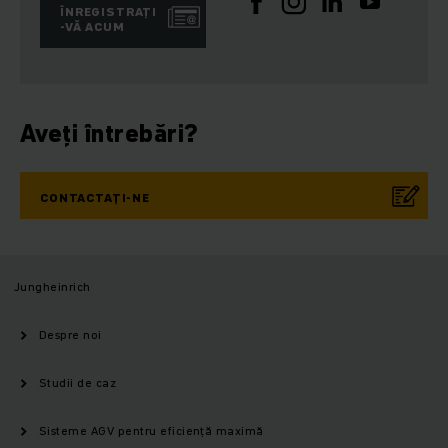
ÎNREGISTRAȚI
-VĂ ACUM
Aveți întrebări?
CONTACTAȚI-NE
Jungheinrich
Despre noi
Studii de caz
Sisteme AGV pentru eficiență maximă