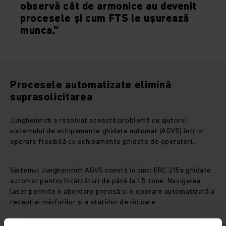
observă cât de armonice au devenit
procesele și cum FTS le ușurează
munca.”
Procesele automatizate elimină
suprasolicitarea
Jungheinrich a rezolvat această problemă cu ajutorul
sistemului de echipamente ghidate automat (AGVS) într-o
operare flexibilă cu echipamente ghidate de operatori.
Sistemul Jungheinrich AGVS constă în cinci ERC 215a ghidate
automat pentru încărcături de până la 1.5 tone. Navigarea
laser permite o abordare precisă și o operare automatizată a
recepției mărfurilor și a stațiilor de ridicare.