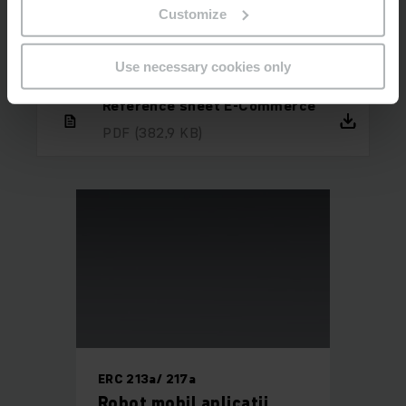
Customize
În concluzie, sistemul automatizat reprezintă o investiție
bună pentru toată lumea.
Use necessary cookies only
Reference sheet E-Commerce
PDF
(382,9 KB)
ERC 213a/ 217a
Robot mobil aplicații