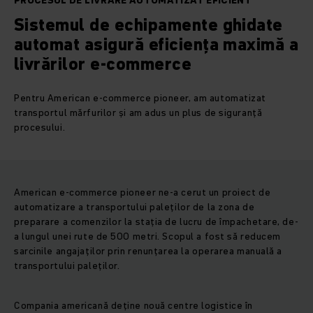
PROCESUL DE LIVRARE AUTOMATIZAT EFICIENT
Sistemul de echipamente ghidate
automat asigură eficiența maximă a
livrărilor e-commerce
Pentru American e-commerce pioneer, am automatizat
transportul mărfurilor și am adus un plus de siguranță
procesului.
American e-commerce pioneer ne-a cerut un proiect de
automatizare a transportului paleților de la zona de
preparare a comenzilor la stația de lucru de împachetare, de-
a lungul unei rute de 500 metri. Scopul a fost să reducem
sarcinile angajaților prin renunțarea la operarea manuală a
transportului paleților.
Compania americană deține nouă centre logistice în