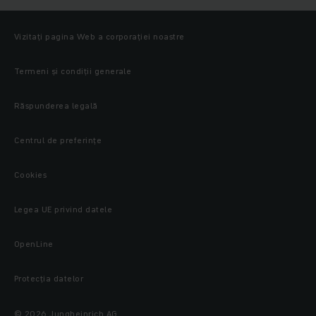
Vizitați pagina Web a corporației noastre
Termeni și condiții generale
Răspunderea legală
Centrul de preferințe
Cookies
Legea UE privind datele
OpenLine
Protecţia datelor
© 2026 Jungheinrich AG