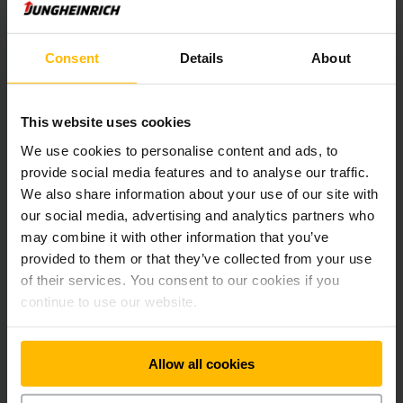
Toate echipamentele sunt prevăzute cu scannere și senzori
de protecție.
Consent
Details
About
Instalarea cu conectivitate IT
Software-ul interfeței logistice Jungheinrich permite
This website uses cookies
operarea echipamentelor ghidate automat de pe tabletă.
We use cookies to personalise content and ads, to
Comenzile sunt introduse prin intermediul unui dialog
provide social media features and to analyse our traffic.
intuitiv. Următorul echipament primește și procesează
We also share information about your use of our site with
comanda într-un mod complet automatizat.
our social media, advertising and analytics partners who
may combine it with other information that you’ve
Structura WLAN existentă a fost folosită pentru
provided to them or that they’ve collected from your use
comunicarea cu ERC 215a.
of their services. You consent to our cookies if you
continue to use our website.
Investiția clientului nostru în noul depozit logisitc central
automatizat a fost amortizată în mai puțin de un an, în timp
ce rutele angajaților și suprasolicitarea au fost reduse
Allow all cookies
semnificativ.