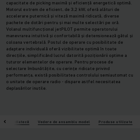
capacitate de picking maximă și eficiență energetică optimă.
Motorul extrem de eficient, de 3,2 kW, oferă alături de
accelerare puternică și viteză maximă ridicată, diverse
pachete de dotări pentru și mai multe selectări pe oră.
Volanul multifuncțional jetPILOT permite operatorului
manevrarea intuitivă și confortabilă și detensionează gâtul și
coloana vertebrală. Postul de operare cu posibilitate de
adaptare individuală oferă vizibilitate optimă în toate
direcțiile, simplificând lucrul datorită poziționării optime a
tuturor elementelor de operare. Pentru procese de
selectare îmbunătățite, cu cerințe ridicate privind
performanța, există posibilitatea controlului semiautomat cu
o unitate de operare radio - dispare astfel necesitatea
deplasărilor inutile.
i
Mediatecă
Vedere de ansamblu model
Produse utilizate