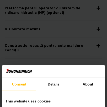
Platformă pentru operator cu sistem de
ridicare hidraulic (HP) (opţional)
Vizibilitate maximă
Construcţie robustă pentru cele mai dure
condiţii
Instrument central de afişare şi reglare pentru
o amplă vedere de ansamblu
Consent
Details
About
Post de lucru perfect pentru capacitate de
picking maximă
This website uses cookies