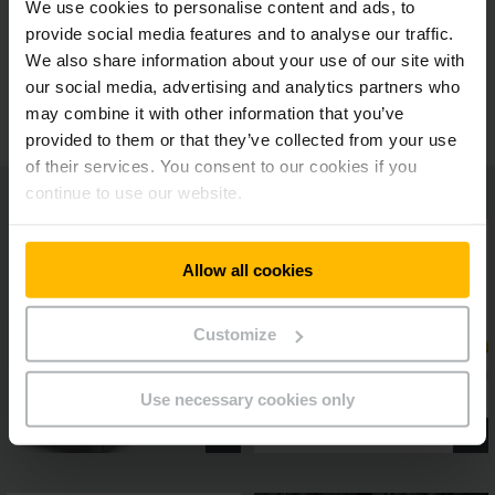
Volan multifuncţional jetPILOT
We use cookies to personalise content and ads, to
provide social media features and to analyse our traffic.
We also share information about your use of our site with
Alte opţiuni de dotări
our social media, advertising and analytics partners who
may combine it with other information that you’ve
provided to them or that they’ve collected from your use
of their services. You consent to our cookies if you
continue to use our website.
Allow all cookies
Customize
Use necessary cookies only