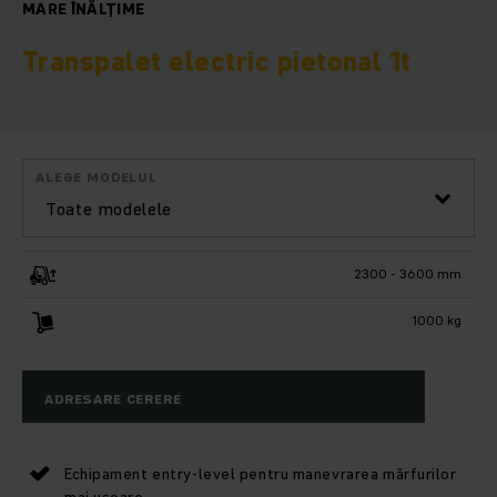
MARE ÎNĂLŢIME
Transpalet electric pietonal 1t
ALEGE MODELUL
Toate modelele
2300 - 3600 mm
1000 kg
ADRESARE CERERE
Echipament entry-level pentru manevrarea mărfurilor
mai ușoare.