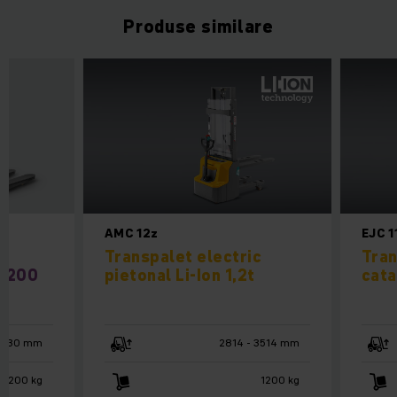
Produse similare
AMC 12z
EJC 1
c
Transpalet electric
Tran
 1200
pietonal Li-Ion 1,2t
cata
 3530 mm
2814 - 3514 mm
1200 kg
1200 kg