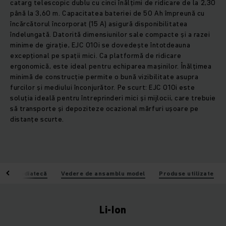
catarg telescopic dublu cu cinci înălțimi de ridicare de la 2,30
până la 3,60 m. Capacitatea bateriei de 50 Ah împreună cu
încărcătorul încorporat (15 A) asigură disponibilitatea
îndelungată. Datorită dimensiunilor sale compacte și a razei
minime de girație, EJC 010i se dovedește întotdeauna
excepțional pe spații mici. Ca platformă de ridicare
ergonomică, este ideal pentru echiparea mașinilor. Înălțimea
minimă de construcție permite o bună vizibilitate asupra
furcilor și mediului înconjurător. Pe scurt: EJC 010i este
soluția ideală pentru întreprinderi mici și mijlocii, care trebuie
să transporte și depoziteze ocazional mărfuri ușoare pe
distanțe scurte.
i
Mediatecă
Vedere de ansamblu model
Produse utilizate
Li-Ion