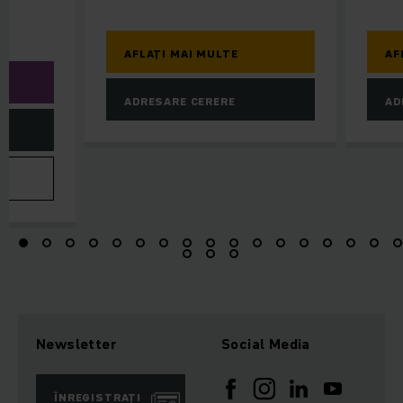
ei
AFLAȚI MAI MULTE
AF
ADRESARE CERERE
AD
Newsletter
Social Media
ÎNREGISTRAȚI