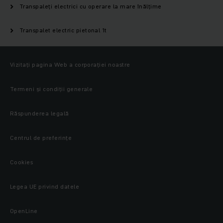
Transpaleți electrici cu operare la mare înălţime
Transpalet electric pietonal 1t
Vizitați pagina Web a corporației noastre
Termeni și condiții generale
Răspunderea legală
Centrul de preferințe
Cookies
Legea UE privind datele
OpenLine