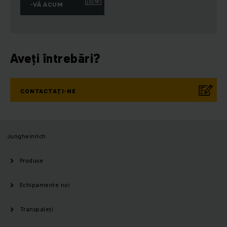
-VĂ ACUM
Aveți întrebări?
CONTACTAȚI-NE
Jungheinrich
Produse
Echipamente noi
Transpaleți