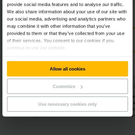
provide social media features and to analyse our traffic.
We also share information about your use of our site with
our social media, advertising and analytics partners who
may combine it with other information that you’ve
provided to them or that they’ve collected from your use
of their services. You consent to our cookies if you
continue to use our website.
Allow all cookies
Tehnologie pentru viitor
Energie 
Customize
Tehnologie specială de senzori pe
Disponibilitat
stivuitor pentru controlul înălțimii
vehiculelor prin sta
Use necessary cookies only
și greutății în timpul transportului
automată pentr
paleților.
flexibi