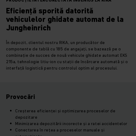
PRODUCȚIE INTERCONECTATĂ INGENIOS LA RIKA
Eficiență sporită datorită
vehiculelor ghidate automat de la
Jungheinrich
În depozit, clientul nostru RIKA, un producător de
componente de tablă cu 185 de angajați, se bazează pe o
combinație de succes de nouă vehicule ghidate automat EKS
215a, tehnologie litiu-ion cu stații de încărcare automată și o
interfață logistică pentru controlul optim al procesului.
Provocări
Creșterea eficienței și optimizarea proceselor de
depozitare
Minimizarea depozitării incorecte și a ratei accidentelor
Conectarea în rețea a proceselor manuale și