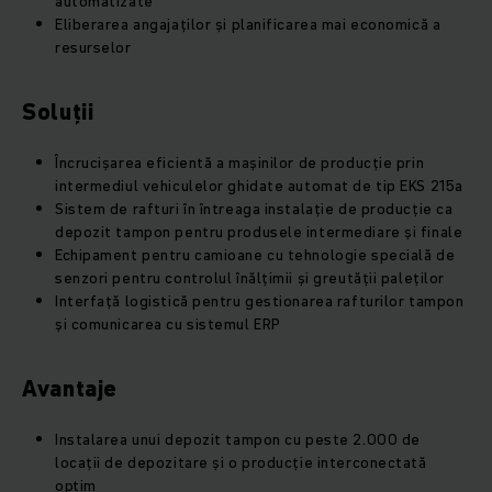
automatizate
Eliberarea angajaților și planificarea mai economică a
resurselor
Soluții
Încrucișarea eficientă a mașinilor de producție prin
intermediul vehiculelor ghidate automat de tip EKS 215a
Sistem de rafturi în întreaga instalație de producție ca
depozit tampon pentru produsele intermediare și finale
Echipament pentru camioane cu tehnologie specială de
senzori pentru controlul înălțimii și greutății paleților
Interfață logistică pentru gestionarea rafturilor tampon
și comunicarea cu sistemul ERP
Avantaje
Instalarea unui depozit tampon cu peste 2.000 de
locații de depozitare și o producție interconectată
optim