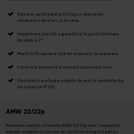
Ridicare rapidă până la 120 kg cu reducerea
necesarului de efort și de timp.
Înregistrare precisă a greutății și în poziții înclinate
de până la 2°.
Maxim 0,1% abatere față de intervalul de măsurare.
Corectură automată și manuală a punctului zero.
Electronică și afișaj protejate de praf și umiditate (tip
de protecție IP 65).
AMW 22/22p
Modelele noastre eficiente AMW 22/22p sunt transpaleți
manuali moderni cu funcție de cântărire integrată pentru