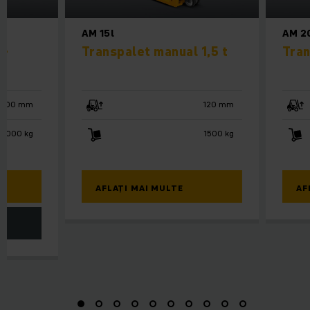
AM 15l
AM 2
c-
Transpalet manual 1,5 t
Tran
3000 mm
120 mm
1000 kg
1500 kg
AFLAȚI MAI MULTE
AF