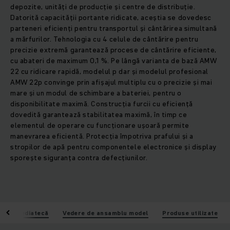
depozite, unități de producție și centre de distribuție.
Datorită capacității portante ridicate, aceștia se dovedesc
parteneri eficienți pentru transportul și cântărirea simultană
a mărfurilor. Tehnologia cu 4 celule de cântărire pentru
precizie extremă garantează procese de cântărire eficiente,
cu abateri de maximum 0,1 %. Pe lângă varianta de bază AMW
22 cu ridicare rapidă, modelul p dar și modelul profesional
AMW 22p convinge prin afișajul multiplu cu o precizie și mai
mare și un modul de schimbare a bateriei, pentru o
disponibilitate maximă. Construcția furcii cu eficiență
dovedită garantează stabilitatea maximă, în timp ce
elementul de operare cu funcționare ușoară permite
manevrarea eficientă. Protecția împotriva prafului și a
stropilor de apă pentru componentele electronice și display
sporește siguranța contra defecțiunilor.
i
Mediatecă
Vedere de ansamblu model
Produse utilizate