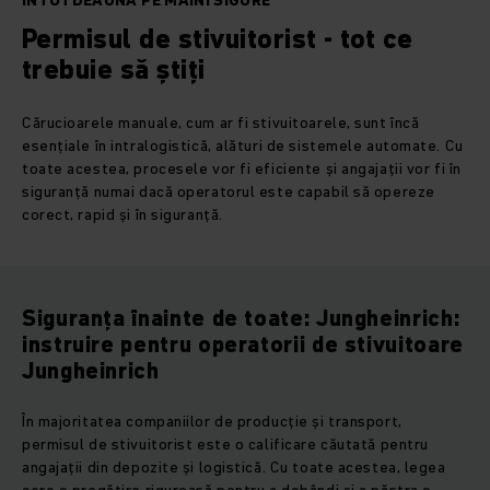
ÎNTOTDEAUNA PE MÂINI SIGURE
Permisul de stivuitorist - tot ce
trebuie să știți
Cărucioarele manuale, cum ar fi stivuitoarele, sunt încă
esențiale în intralogistică, alături de sistemele automate. Cu
toate acestea, procesele vor fi eficiente și angajații vor fi în
siguranță numai dacă operatorul este capabil să opereze
corect, rapid și în siguranță.
Siguranța înainte de toate: Jungheinrich:
instruire pentru operatorii de stivuitoare
Jungheinrich
În majoritatea companiilor de producție și transport,
permisul de stivuitorist este o calificare căutată pentru
angajații din depozite și logistică. Cu toate acestea, legea