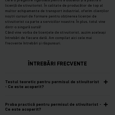
cere o pregătire riguroasă pentru a dobândi și a păstra o
licență de stivuitorist. În calitate de producător de top al
multor echipamente de transport industrial, oferim clienților
noștri cursuri de formare pentru obținerea licenței de
stivuitorist ca parte a serviciilor noastre. În plus, totul vine
dintr-o singură sursă!
Când vine vorba de licențele de stivuitorist, auzim aceleași
întrebări de fiecare dată. Am compilat aici cele mai
frecvente întrebări și răspunsuri.
ÎNTREBĂRI FRECVENTE
Testul teoretic pentru permisul de stivuitorist
- Ce este acoperit?
Proba practică pentru permisul de stivuitorist -
Ce este acoperit?