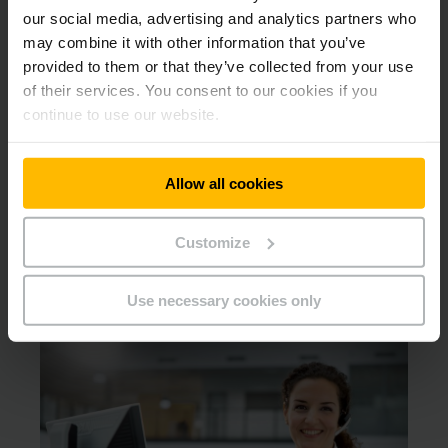
our social media, advertising and analytics partners who
Pentru cât timp este valabilă licența de
may combine it with other information that you’ve
stivuitorist?
provided to them or that they’ve collected from your use
of their services. You consent to our cookies if you
continue to use our website.
Ce camioane industriale pot fi conduse cu un
permis de stivuitorist?
Allow all cookies
Sunați echipa noastră de experți
Customize
Aveți întrebări suplimentare sau aveți nevoie
de asistență?
Use necessary cookies only